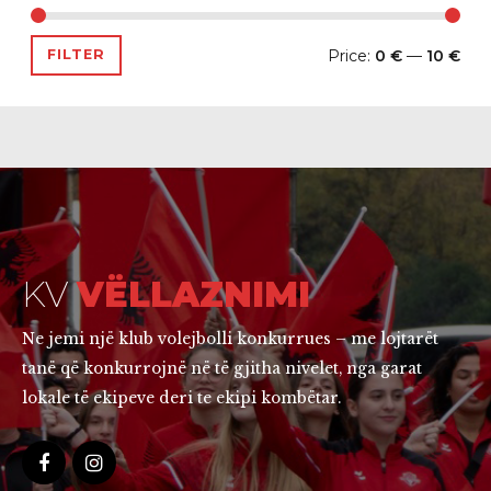
Price:
0 €
—
10 €
FILTER
KV
VËLLAZNIMI
Ne jemi një klub volejbolli konkurrues – me lojtarët
tanë që konkurrojnë në të gjitha nivelet, nga garat
lokale të ekipeve deri te ekipi kombëtar.