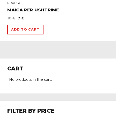
NDRESA
MAICA PER USHTRIME
Original
Current
10
€
7
€
price
price
was:
is:
ADD TO CART
10 €.
7 €.
CART
No products in the cart.
FILTER BY PRICE