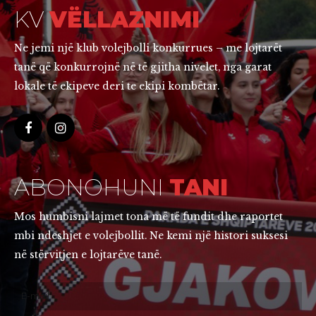
KV
VËLLAZNIMI
Ne jemi një klub volejbolli konkurrues – me lojtarët
tanë që konkurrojnë në të gjitha nivelet, nga garat
lokale të ekipeve deri te ekipi kombëtar.
ABONOHUNI
TANI
Mos humbisni lajmet tona më të fundit dhe raportet
mbi ndeshjet e volejbollit. Ne kemi një histori suksesi
në stërvitjen e lojtarëve tanë.